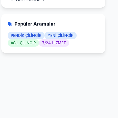
ERTUĞRULGAZİ ÇİLİNGİR
ESENLER ÇİLİNGİR
Popüler Aramalar
ESENYALI ÇİLİNGİR
PENDİK ÇİLİNGİR
YENİ ÇİLİNGİR
FATİH ÇİLİNGİR
ACİL ÇİLİNGİR
7/24 HİZMET
FEVZİÇAKMAK ÇİLİNGİR
GÖÇBEYLİ ÇİLİNGİR
GÜLLÜBAĞLAR ÇİLİNGİR
GÜZELYALI ÇİLİNGİR
HARMANDERE ÇİLİNGİR
KAVAKPINAR ÇİLİNGİR