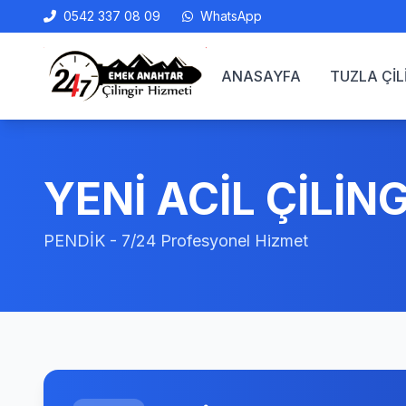
0542 337 08 09
WhatsApp
ANASAYFA
TUZLA ÇİL
YENİ ACİL ÇİLİNG
PENDİK - 7/24 Profesyonel Hizmet