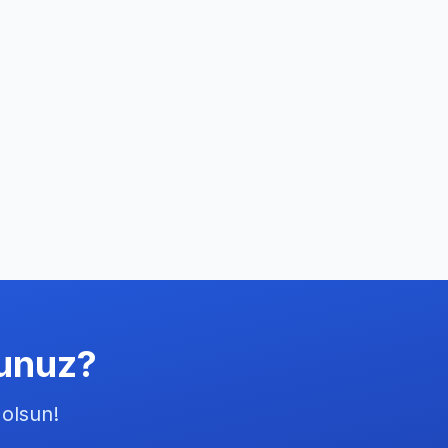
sunuz?
 olsun!