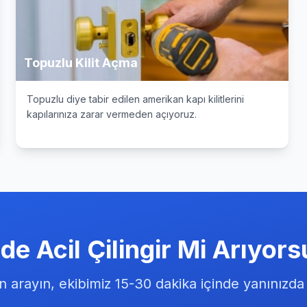
Topuzlu Kilit Açma
Topuzlu diye tabir edilen amerikan kapı kilitlerini
kapılarınıza zarar vermeden açıyoruz.
de Acil Çilingir Mi Arıyor
arayın, ekibimiz 15-30 dakika içinde yanınızda