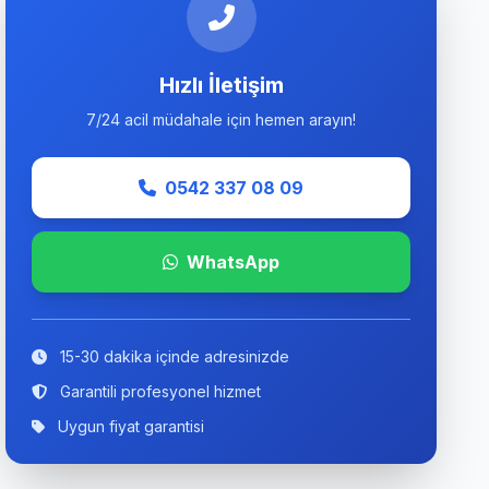
Hızlı İletişim
7/24 acil müdahale için hemen arayın!
0542 337 08 09
WhatsApp
15-30 dakika içinde adresinizde
Garantili profesyonel hizmet
Uygun fiyat garantisi