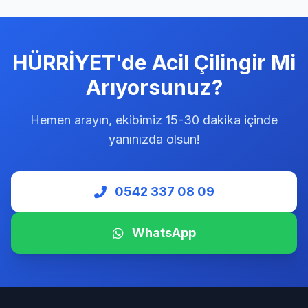
YALI ÇİLİNGİR
YUKARI ÇİLİNGİR
HÜRRİYET'de Acil Çilingir Mi
YUNUS ÇİLİNGİR
Arıyorsunuz?
Hemen arayın, ekibimiz 15-30 dakika içinde
yanınızda olsun!
0542 337 08 09
WhatsApp